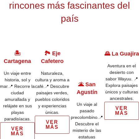
rincones más fascinantes del
país
🏝️
🏞️ Eje
🌄 La Guajira
Cartagena
Cafetero
Aventura en el
desierto con
Un viaje entre
Naturaleza,
sabor Wayuu. 📍
historia, sol y
cultura y aroma a
🌋 San
Explora paisajes
mar.📍 Recorre la
café.📍 Descubre
Agustín
únicos y culturas
ciudad
paisajes verdes,
ancestrales.
amurallada y
pueblos coloridos
Un viaje al
relájate en sus
y experiencias
VER
pasado
playas
únicas.
MÁS
precolombino.📍
paradisíacas.
VER
Descubre el
MÁS
VER
misterio de las
MÁS
estatuas