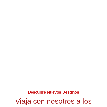
paquetes turísticos nacionales e
internacionales diseñados para que
disfrutes aventura, cultura y descanso.
Descubre paisajes impresionantes y
tradiciones auténticas mientras creas
recuerdos inolvidables.
Descubre Nuevos Destinos
Viaja con nosotros a los