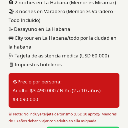
🏨 2 noches en La Habana (Memories Miramar)
🏖️ 3 noches en Varadero (Memories Varadero –
Todo Incluido)
☕ Desayuno en La Habana
🚌 City tour en La Habana/todo por la ciudad en
la habana
🩺 Tarjeta de asistencia médica (USD 60.000)
🧾 Impuestos hoteleros
💲Precio por persona:
Adulto: $3.490.000 / Niño (2 a 10 años):
$3.090.000
🚨 Nota: No incluye tarjeta de turismo (USD 30 aprox)/ Menores
de 13 años deben viajar con adulto en silla asignada.