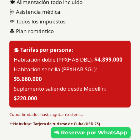
🍽️ Alimentación todo incluido
🩺 Asistencia médica
💸 Todos los impuestos
💑 Plan romántico
💲 Tarifas por persona:
Habitación doble (PPXHAB DBL):
$4.899.000
Habitación sencilla (PPXHAB SGL):
$5.660.000
Suplemento saliendo desde Medellín:
$220.000
Cupos limitados hasta agotar existencia
🚨No incluye:
Tarjeta de turismo de Cuba (USD 25)
📲 Reservar por WhatsApp