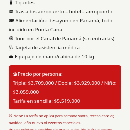
🧳 Tiquetes
🚐 Traslados aeropuerto – hotel – aeropuerto
🍽️ Alimentación: desayuno en Panamá, todo
incluido en Punta Cana
🧭 Tour por el Canal de Panamá (sin entradas)
🩺 Tarjeta de asistencia médica
💼 Equipaje de mano/cabina de 10 kg
💲Precio por persona:
Triple: $3.709.000 / Doble: $3.929.000 / Niño:
$3.059.000
Tarifa en sencilla: $5.519.000
🚨 Nota: La tarifa no aplica para semana santa, receso escolar,
navidad, año nuevo ni eventos especiales.
Vuelos sujetos a cambios sin previo aviso. No incluye gastos