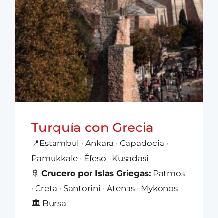
Turquía con Grecia
📍Estambul · Ankara · Capadocia ·
Pamukkale · Éfeso · Kusadasi
🚢
Crucero por Islas Griegas:
Patmos
· Creta · Santorini · Atenas · Mykonos
🏛️ Bursa