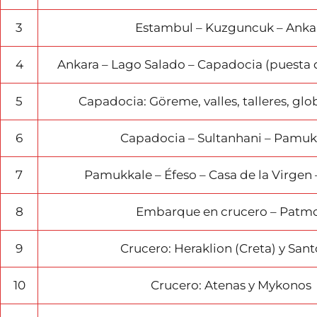
3
Estambul – Kuzguncuk – Anka
4
Ankara – Lago Salado – Capadocia (puesta d
5
Capadocia: Göreme, valles, talleres, gl
6
Capadocia – Sultanhani – Pamuk
7
Pamukkale – Éfeso – Casa de la Virgen 
8
Embarque en crucero – Patm
9
Crucero: Heraklion (Creta) y Sant
10
Crucero: Atenas y Mykonos