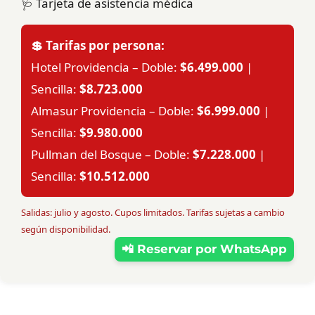
🩺 Tarjeta de asistencia médica
💲 Tarifas por persona:
Hotel Providencia – Doble:
$6.499.000
|
Sencilla:
$8.723.000
Almasur Providencia – Doble:
$6.999.000
|
Sencilla:
$9.980.000
Pullman del Bosque – Doble:
$7.228.000
|
Sencilla:
$10.512.000
Salidas: julio y agosto. Cupos limitados. Tarifas sujetas a cambio
según disponibilidad.
📲 Reservar por WhatsApp