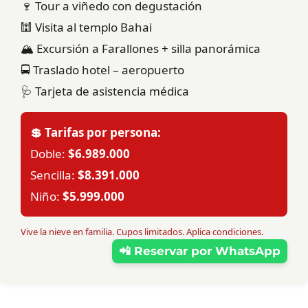
🍷 Tour a viñedo con degustación
🕍 Visita al templo Bahai
🏔️ Excursión a Farallones + silla panorámica
🚍 Traslado hotel – aeropuerto
🩺 Tarjeta de asistencia médica
💲 Tarifas por persona:
Doble:
$6.989.000
Sencilla:
$8.391.000
Niño:
$5.999.000
Vive la nieve en familia. Cupos limitados. Aplica condiciones.
📲 Reservar por WhatsApp