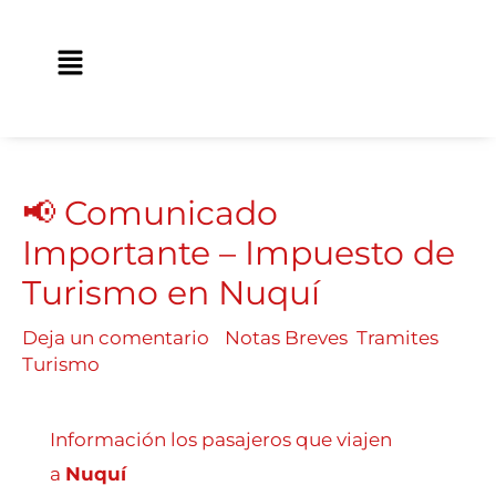
Ir
contenido
al
Main
contenido
Menu
📢 Comunicado
Importante – Impuesto de
Turismo en Nuquí
Deja un comentario
/
Notas Breves
,
Tramites
,
Turismo
/ Por
Digital Traveland
Información los pasajeros que viajen
a
Nuquí