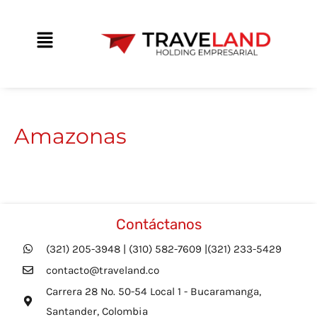
Ir
contenido
al
Main
contenido
Menu
Amazonas
Contáctanos
(321) 205-3948 | (310) 582-7609 |(321) 233-5429
contacto@traveland.co
Carrera 28 No. 50-54 Local 1 - Bucaramanga,
Santander, Colombia