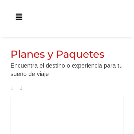
Ir
contenido
al
Main
contenido
Menu
Planes y Paquetes
Encuentra el destino o experiencia para tu
sueño de viaje