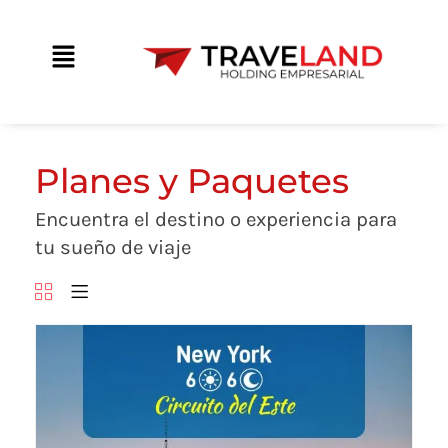
Ir
contenido
al
Main
contenido
Menu
Planes y Paquetes
Encuentra el destino o experiencia para
tu sueño de viaje