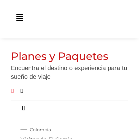
Ir
contenido
al
Main
contenido
Menu
Planes y Paquetes
Encuentra el destino o experiencia para tu
sueño de viaje
Colombia