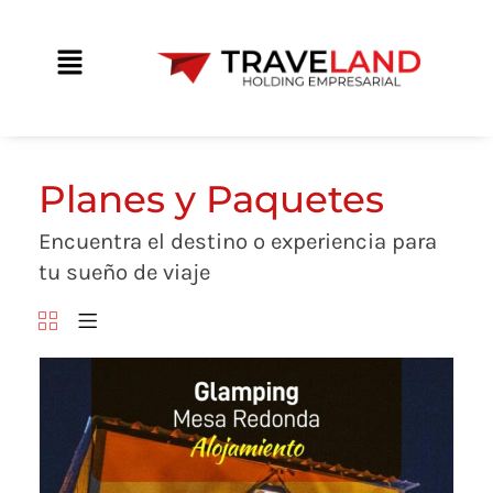
Ir
contenido
al
Main
contenido
Menu
Planes y Paquetes
Encuentra el destino o experiencia para
tu sueño de viaje