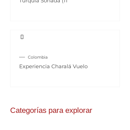
Turquía Soñada (11
múltiples
variantes.
Las
opciones
se
pueden
Colombia
elegir
Experiencia Charalá Vuelo
en
la
página
de
producto
Categorías para explorar