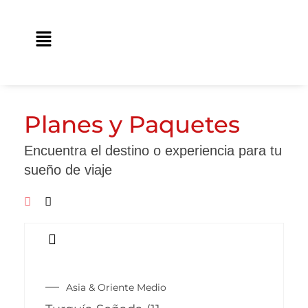
Ir
contenido
al
Main
contenido
Menu
Planes y Paquetes
Encuentra el destino o experiencia para tu
sueño de viaje
Este
producto
Asia & Oriente Medio
tiene