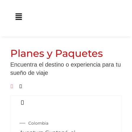
Ir
contenido
al
Main
contenido
Menu
Planes y Paquetes
Encuentra el destino o experiencia para tu
sueño de viaje
Colombia