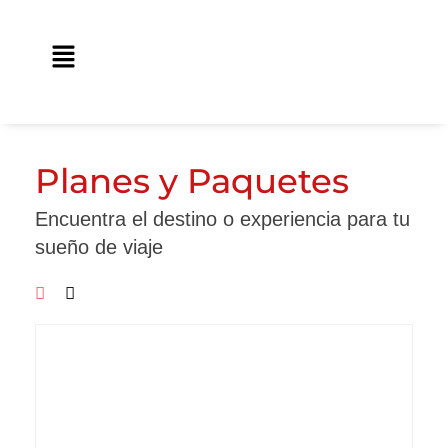
Ir
contenido
al
Main
contenido
Menu
Planes y Paquetes
Encuentra el destino o experiencia para tu
sueño de viaje