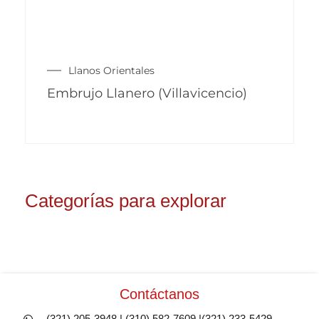
Llanos Orientales
Embrujo Llanero (Villavicencio)
Categorías para explorar
Contáctanos
(321) 205-3948 | (310) 582-7609 |(321) 233-5429