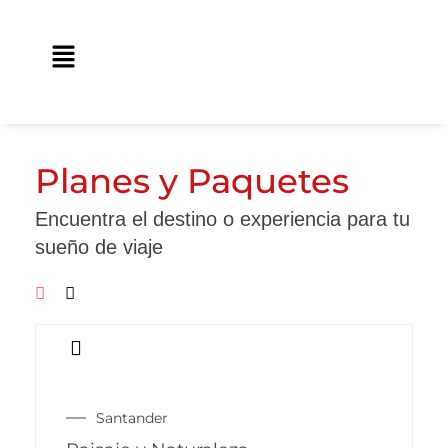
Ir
contenido
al
Main
contenido
Menu
Planes y Paquetes
Encuentra el destino o experiencia para tu
sueño de viaje
Este
producto
Santander
tiene