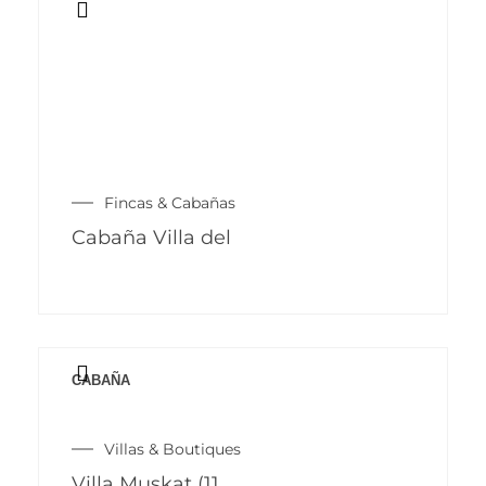
Fincas & Cabañas
Cabaña Villa del
CABAÑA
Este
producto
Villas & Boutiques
tiene
Villa Muskat (11