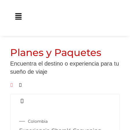
Ir
contenido
al
Main
contenido
Menu
Planes y Paquetes
Encuentra el destino o experiencia para tu
sueño de viaje
Colombia