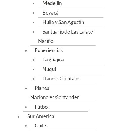
Medellin
Boyacá
Huila y San Agustín
Santuario de Las Lajas /
Nariño
Experiencias
La guajira
Nuqui
Llanos Orientales
Planes
Nacionales/Santander
Fútbol
Sur America
Chile