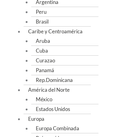
Argentina
Peru
Brasil
Caribe y Centroamérica
Aruba
Cuba
Curazao
Panamá
Rep.Dominicana
América del Norte
México
Estados Unidos
Europa
Europa Combinada