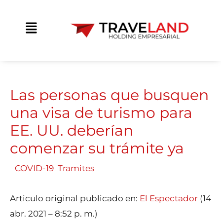
Ir
contenido
al
Main
contenido
Menu
Las personas que busquen
una visa de turismo para
EE. UU. deberían
comenzar su trámite ya
/
COVID-19
,
Tramites
/ Por
Traveland
Articulo original publicado en:
El Espectador
(14
abr. 2021 – 8:52 p. m.)