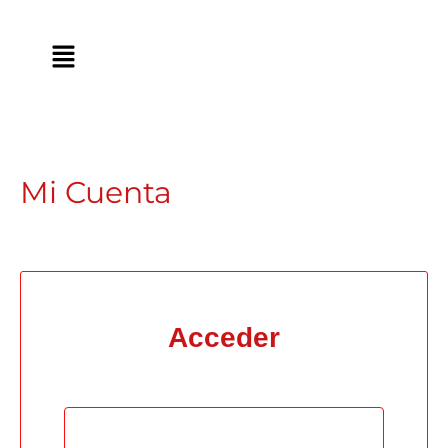
Ir
contenido
al
contenido
Mi Cuenta
Acceder