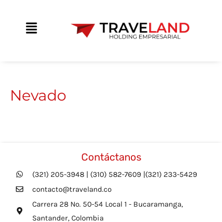
Ir
contenido
al
Main
contenido
Menu
Nevado
Contáctanos
(321) 205-3948 | (310) 582-7609 |(321) 233-5429
contacto@traveland.co
Carrera 28 No. 50-54 Local 1 - Bucaramanga,
Santander, Colombia