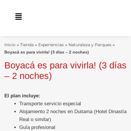
Ir
contenido
al
Main
contenido
Menu
Inicio
Tienda
Experiencias
Naturaleza y Parques
»
»
»
»
Boyacá es para vivirla! (3 días – 2 noches)
Boyacá es para vivirla! (3 días
– 2 noches)
El plan incluye:
Transporte servicio especial
Alojamiento 2 noches en Duitama (Hotel Dinastía
Real o similar)
Guía profesional