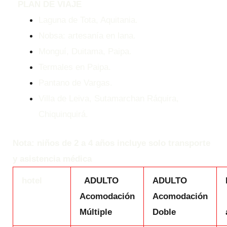
PLAN DE VIAJE
Laguna de Tota, Aquitania.
Nobsa: artesanía en lana.
Monguí, Duitama, Paipa.
Termales en Paipa.
Pantano de Vargas.
Villa de Leiva, Sutamarchan Ráquira,
Chiquinquirá.
Nota: niños de 2 a 4 años incluye solo transporte
y asistencia médica
hotel
ADULTO
ADULTO
Acomodación
Acomodación
Múltiple
Doble