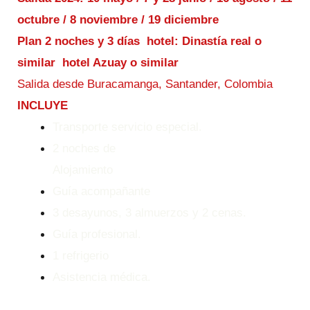
octubre / 8 noviembre / 19 diciembre
Plan 2 noches y 3 días
hotel:
Dinastía
real o
similar
hotel Azuay o similar
Salida desde Buracamanga, Santander, Colombia
INCLUYE
Transporte servicio especial.
2 noches de
Alojamiento
Guía acompañante
3 desayunos, 3 almuerzos y 2 cenas.
Guía profesional.
1 refrigerio
Asistencia médica.