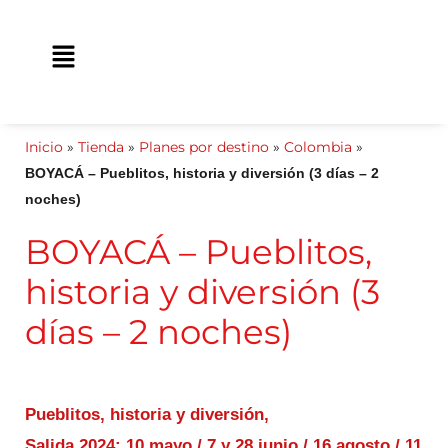
Ir
contenido
al
Main
contenido
Menu
Inicio
»
Tienda
»
Planes por destino
»
Colombia
»
BOYACÁ – Pueblitos, historia y diversión (3 días – 2
noches)
BOYACÁ – Pueblitos,
historia y diversión (3
días – 2 noches)
Pueblitos, historia y diversión,
Salida 2024: 10 mayo / 7 y 28 junio / 16 agosto / 11