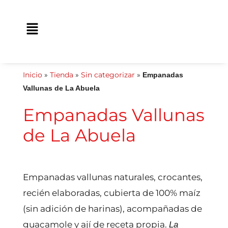
Ir
contenido
al
Main
contenido
Menu
Inicio
»
Tienda
»
Sin categorizar
»
Empanadas
Vallunas de La Abuela
Empanadas Vallunas
de La Abuela
Empanadas vallunas naturales, crocantes,
recién elaboradas, cubierta de 100% maíz
(sin adición de harinas), acompañadas de
guacamole y ají de receta propia.
La