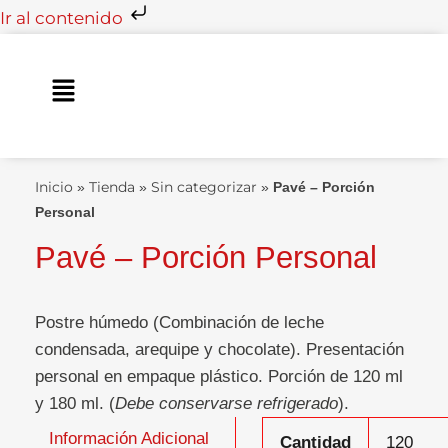
Ir
Ir al contenido
al
contenido
Main
Menu
Inicio
Tienda
Sin categorizar
»
»
»
Pavé – Porción
Personal
Pavé – Porción Personal
Postre húmedo (Combinación de leche
condensada, arequipe y chocolate). Presentación
personal en empaque plástico. Porción de 120 ml
y 180 ml. (
Debe conservarse refrigerado
).
Información Adicional
Cantidad
120