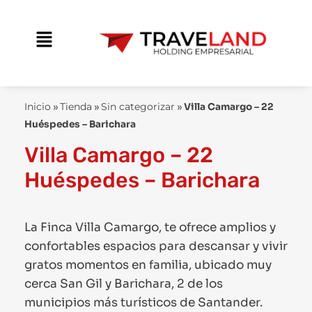
Ir
contenido
al
Main
contenido
Menu
Inicio
»
Tienda
»
Sin categorizar
»
Villa Camargo – 22
Huéspedes – Barichara
Villa Camargo – 22
Huéspedes – Barichara
La Finca Villa Camargo, te ofrece amplios y
confortables espacios para descansar y vivir
gratos momentos en familia, ubicado muy
cerca San Gil y Barichara, 2 de los
municipios más turísticos de Santander.