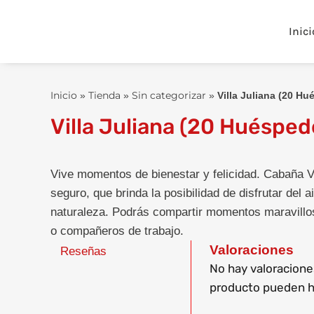
Ir
contenido
al
Inici
contenido
Inicio
Tienda
Sin categorizar
»
»
»
Villa Juliana (20 Hu
Villa Juliana (20 Huésped
Vive momentos de bienestar y felicidad. Cabaña Vi
seguro, que brinda la posibilidad de disfrutar del 
naturaleza. Podrás compartir momentos maravilloso
o compañeros de trabajo.
Valoraciones
Reseñas
No hay valoracione
producto pueden ha