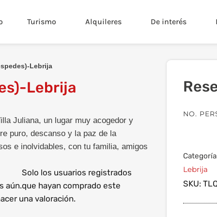
o
Turismo
Alquileres
De interés
éspedes)-Lebrija
Rese
es)-Lebrija
NO. PE
lla Juliana, un lugar muy acogedor y
aire puro, descanso y la paz de la
s e inolvidables, con tu familia, amigos
Categoría
Lebrija
Solo los usuarios registrados
SKU:
TLQ
s aún.
que hayan comprado este
cer una valoración.