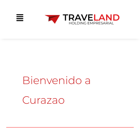
Ir
contenido
al
Main
contenido
Menu
Bienvenido a
Curazao