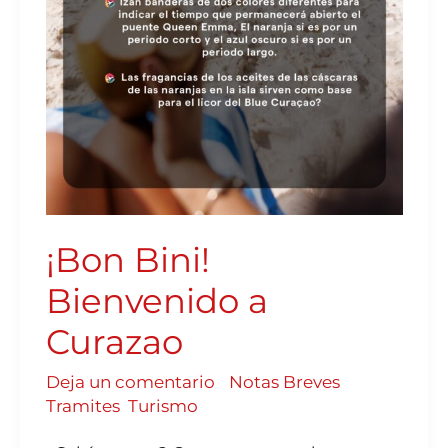
¡Bon Bini!
Bienvenido a
Curazao
Deja un comentario
/
Notas Breves
,
Tramites
,
Turismo