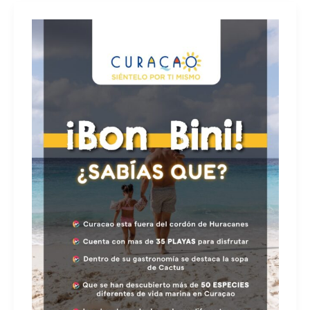
¡BON
BINI!
BIENVENIDO
A
CURAZAO