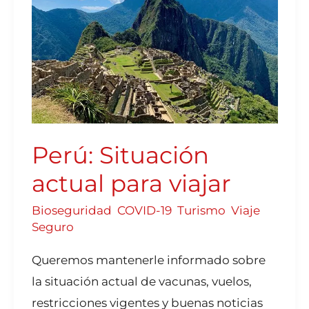
PARA
VIAJAR
Perú: Situación
actual para viajar
Bioseguridad
,
COVID-19
,
Turismo
,
Viaje
Seguro
Queremos mantenerle informado sobre
la situación actual de vacunas, vuelos,
restricciones vigentes y buenas noticias