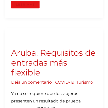
LEER MÁS
ARUBA:
REQUISITOS
DE
ENTRADAS
MÁS
Aruba: Requisitos de
FLEXIBLE
entradas más
flexible
Deja un comentario
/
COVID-19
,
Turismo
Ya no se requiere que los viajeros
presenten un resultado de prueba