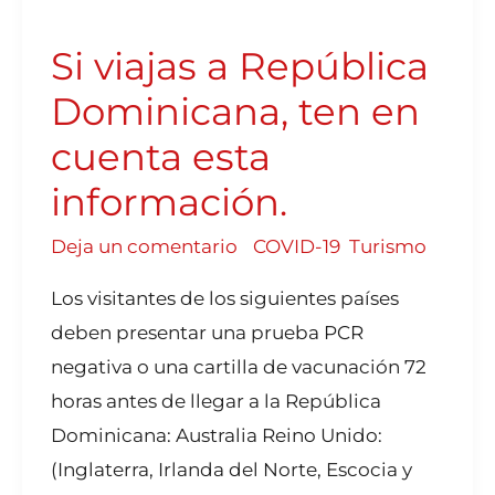
VIAJAS
A
REPÚBLICA
DOMINICANA,
Si viajas a República
TEN
EN
CUENTA
ESTA
Dominicana, ten en
INFORMACIÓN.
cuenta esta
información.
Deja un comentario
/
COVID-19
,
Turismo
Los visitantes de los siguientes países
deben presentar una prueba PCR
negativa o una cartilla de vacunación 72
horas antes de llegar a la República
Dominicana: Australia Reino Unido:
(Inglaterra, Irlanda del Norte, Escocia y