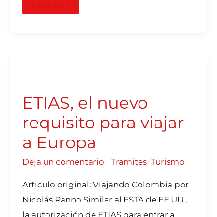
LEER MÁS
ETIAS,
EL
NUEVO
REQUISITO
PARA
ETIAS, el nuevo
VIAJAR
A
EUROPA
requisito para viajar
a Europa
Deja un comentario
/
Tramites
,
Turismo
Articulo original: Viajando Colombia por
Nicolás Panno Similar al ESTA de EE.UU.,
la autorización de ETIAS para entrar a