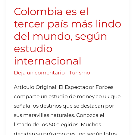
TERCER
PAÍS
Colombia es el
MÁS
LINDO
DEL
MUNDO,
tercer país más lindo
SEGÚN
ESTUDIO
INTERNACIONAL
del mundo, según
estudio
internacional
Deja un comentario
/
Turismo
Articulo Original: El Espectador Forbes
comparte un estudio de money.co.uk que
señala los destinos que se destacan por
sus maravillas naturales. Conozca el
listado de los 50 elegidos. Muchos
deciden su próximo destino según fotos