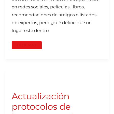
en redes sociales, películas, libros,
recomendaciones de amigos o listados
de expertos, pero ¿qué define que un
lugar este dentro
LEER MÁS
ACTUALIZACIÓN
PROTOCOLOS
DE
INGRESO
A
Actualización
PERÚ
protocolos de