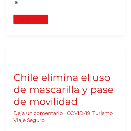
la
LEER MÁS
CHILE
ELIMINA
EL
USO
DE
Chile elimina el uso
MASCARILLA
Y
PASE
DE
de mascarilla y pase
MOVILIDAD
de movilidad
Deja un comentario
/
COVID-19
,
Turismo
,
Viaje Seguro