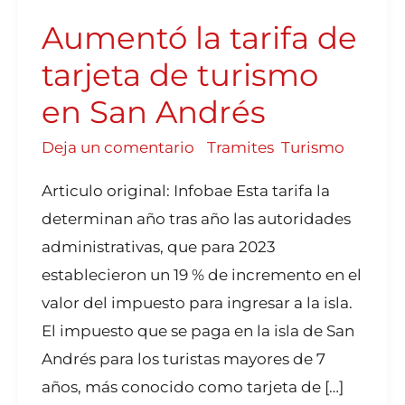
DE
TARJETA
Aumentó la tarifa de
DE
TURISMO
EN
SAN
tarjeta de turismo
ANDRÉS
en San Andrés
Deja un comentario
/
Tramites
,
Turismo
Articulo original: Infobae Esta tarifa la
determinan año tras año las autoridades
administrativas, que para 2023
establecieron un 19 % de incremento en el
valor del impuesto para ingresar a la isla.
El impuesto que se paga en la isla de San
Andrés para los turistas mayores de 7
años, más conocido como tarjeta de […]