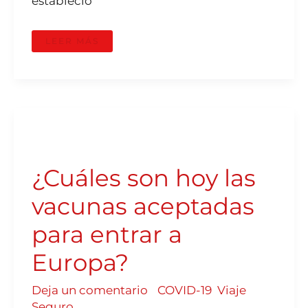
estableció
LEER MÁS
¿CUÁLES
SON
HOY
LAS
VACUNAS
¿Cuáles son hoy las
ACEPTADAS
PARA
ENTRAR
A
vacunas aceptadas
EUROPA?
para entrar a
Europa?
Deja un comentario
/
COVID-19
,
Viaje
Seguro