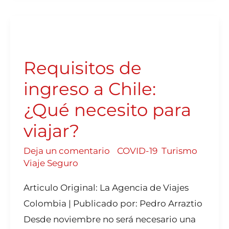
REQUISITOS
DE
INGRESO
A
CHILE:
Requisitos de
¿QUÉ
NECESITO
PARA
VIAJAR?
ingreso a Chile:
¿Qué necesito para
viajar?
Deja un comentario
/
COVID-19
,
Turismo
,
Viaje Seguro
Articulo Original: La Agencia de Viajes
Colombia | Publicado por: Pedro Arraztio
Desde noviembre no será necesario una