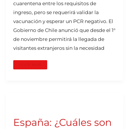
cuarentena entre los requisitos de
ingreso, pero se requerirá validar la
vacunación y esperar un PCR negativo. El
Gobierno de Chile anunció que desde el 1°
de noviembre permitirá la llegada de
visitantes extranjeros sin la necesidad
LEER MÁS
ESPAÑA:
¿CUÁLES
SON
LOS
REQUISITOS
España: ¿Cuáles son
PARA
INGRESAR?