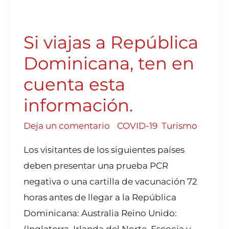
SI
VIAJAS
A
REPÚBLICA
DOMINICANA,
Si viajas a República
TEN
EN
CUENTA
ESTA
Dominicana, ten en
INFORMACIÓN.
cuenta esta
información.
Deja un comentario
/
COVID-19
,
Turismo
Los visitantes de los siguientes países
deben presentar una prueba PCR
negativa o una cartilla de vacunación 72
horas antes de llegar a la República
Dominicana: Australia Reino Unido:
(Inglaterra, Irlanda del Norte, Escocia y