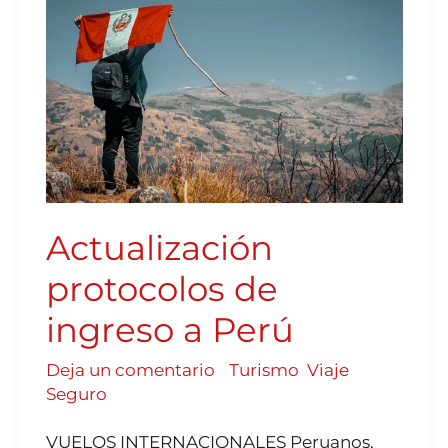
INGRESO
A
PERÚ
Actualización
protocolos de
ingreso a Perú
Deja un comentario
/
Turismo
,
Viaje
Seguro
VUELOS INTERNACIONALES Peruanos,