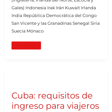
Gales) Indonesia Irak Irán Kuwait Irlanda
India República Democrática del Congo
San Vicente y las Granadinas Senegal Siria
Suecia Mónaco
LEER MÁS
CUBA:
REQUISITOS
DE
INGRESO
PARA
Cuba: requisitos de
VIAJEROS
DE
COLOMBIA
ingreso para viajeros