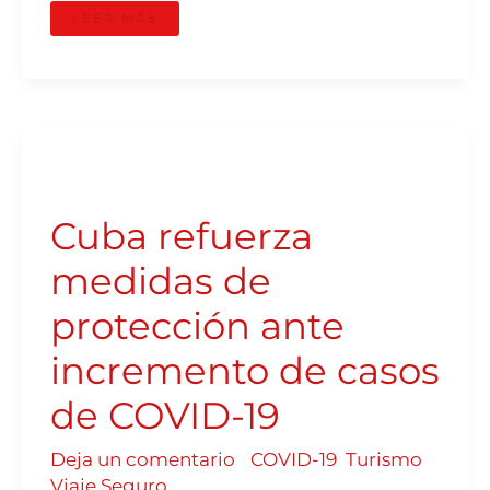
LEER MÁS
CUBA
REFUERZA
MEDIDAS
DE
PROTECCIÓN
Cuba refuerza
ANTE
INCREMENTO
DE
CASOS
medidas de
DE
COVID-
19
protección ante
incremento de casos
de COVID-19
Deja un comentario
/
COVID-19
,
Turismo
,
Viaje Seguro