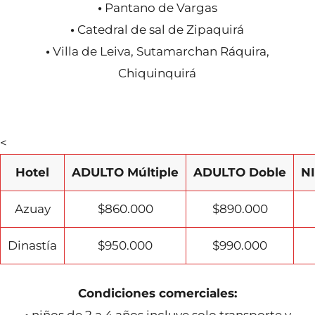
•
Pantano de Vargas
•
Catedral de sal de Zipaquirá
•
Villa de Leiva, Sutamarchan Ráquira,
Chiquinquirá
<
Hotel
ADULTO Múltiple
ADULTO Doble
NI
Azuay
$860.000
$890.000
Dinastía
$950.000
$990.000
Condiciones comerciales:
•
niños de 2 a 4 años incluye solo transporte y