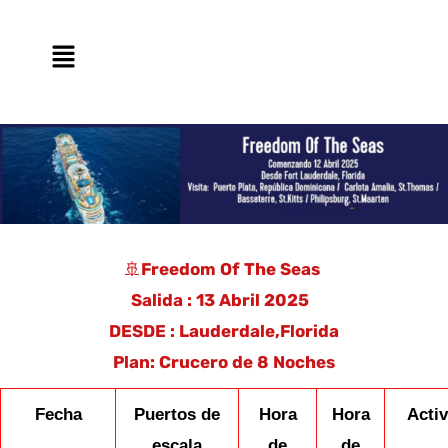
Ir
contenido
al
Main
contenido
Menu
🚢
Freedom Of The Seas
Salida : 13 Abril 2025
DESDE : Lauderdale,Florida
Plan: Crucero de 8 Noches
Fecha
Puertos de
Hora
Hora
Acti
escala
de
de