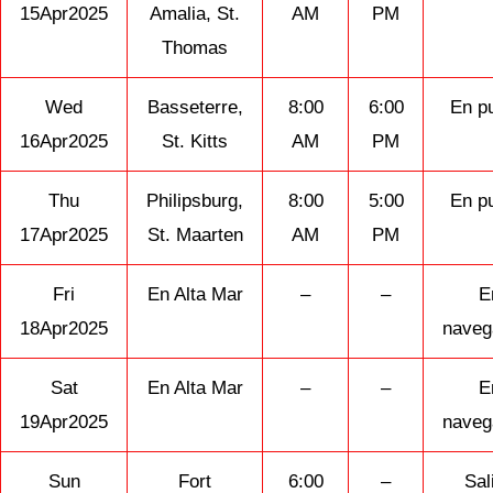
15Apr2025
Amalia, St.
AM
PM
Thomas
Wed
Basseterre,
8:00
6:00
En p
16Apr2025
St. Kitts
AM
PM
Thu
Philipsburg,
8:00
5:00
En p
17Apr2025
St. Maarten
AM
PM
Fri
En Alta Mar
–
–
E
18Apr2025
naveg
Sat
En Alta Mar
–
–
E
19Apr2025
naveg
Sun
Fort
6:00
–
Sal