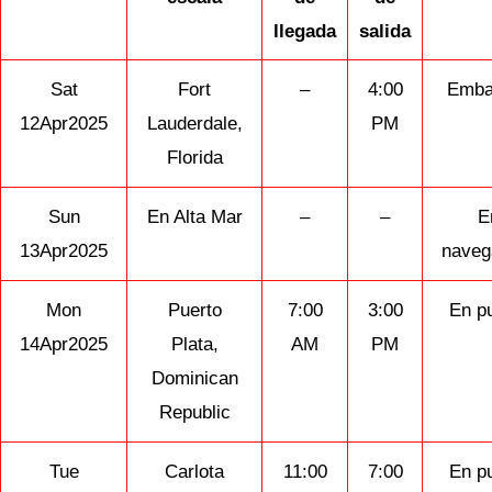
llegada
salida
Sat
Fort
–
4:00
Emba
12Apr2025
Lauderdale,
PM
Florida
Sun
En Alta Mar
–
–
E
13Apr2025
naveg
Mon
Puerto
7:00
3:00
En p
14Apr2025
Plata,
AM
PM
Dominican
Republic
Tue
Carlota
11:00
7:00
En p