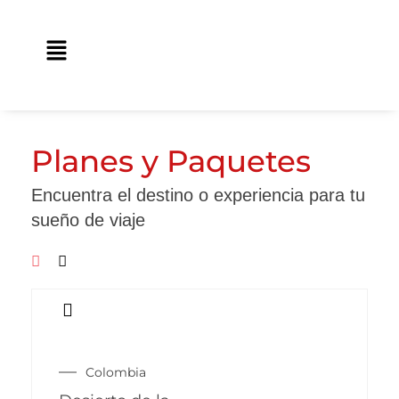
Ir
contenido
al
Main
contenido
Menu
Planes y Paquetes
Encuentra el destino o experiencia para tu
sueño de viaje
Colombia