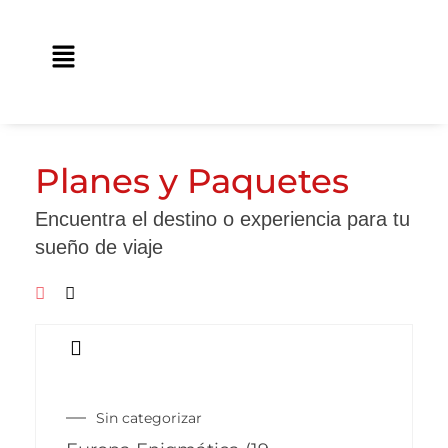
Ir
contenido
al
Main
contenido
Menu
Planes y Paquetes
Encuentra el destino o experiencia para tu
sueño de viaje
Este
producto
Sin categorizar
tiene