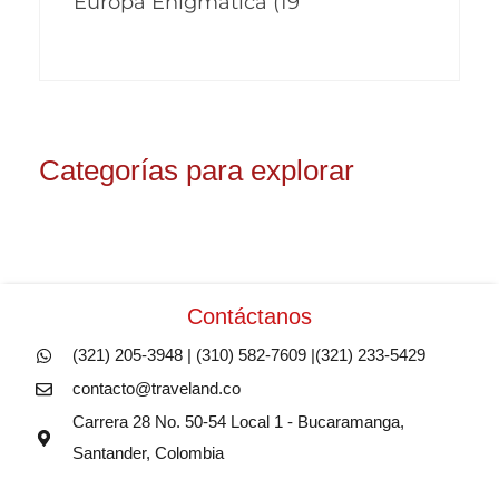
Europa Enigmática (19
múltiples
variantes.
Las
opciones
Categorías para explorar
se
pueden
elegir
en
la
Contáctanos
página
(321) 205-3948 | (310) 582-7609 |(321) 233-5429
de
contacto@traveland.co
producto
Carrera 28 No. 50-54 Local 1 - Bucaramanga,
Santander, Colombia