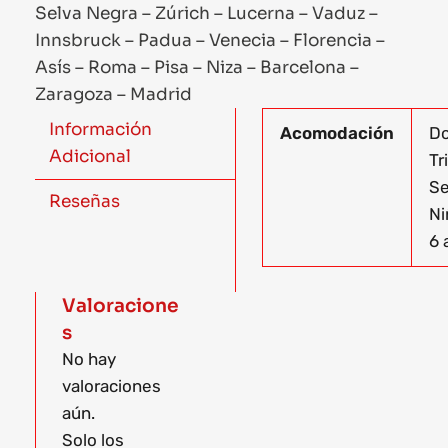
Selva Negra – Zúrich – Lucerna – Vaduz –
Innsbruck – Padua – Venecia – Florencia –
Asís – Roma – Pisa – Niza – Barcelona –
Zaragoza – Madrid
Información
Acomodación
Do
Adicional
Tr
Se
Reseñas
Ni
6 
Valoracione
s
No hay
valoraciones
aún.
Solo los