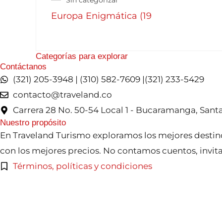
Sin categorizar
se
Europa Enigmática (19
pueden
elegir
en
Categorías para explorar
la
Contáctanos
(321) 205-3948 | (310) 582-7609 |(321) 233-5429
página
contacto@traveland.co
de
Carrera 28 No. 50-54 Local 1 - Bucaramanga, San
producto
Nuestro propósito
En Traveland Turismo exploramos los mejores destin
con los mejores precios. No contamos cuentos, invita
Términos, políticas y condiciones