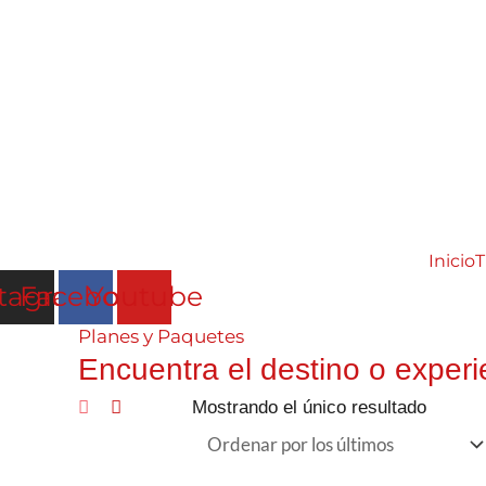
Ir
contenido
al
contenido
Inicio
T
stagram
Facebook
Youtube
Planes y Paquetes
Encuentra el destino o experi
Mostrando el único resultado