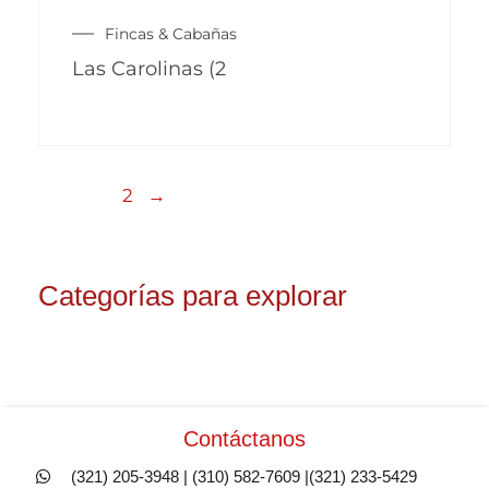
múltiples
producto
Fincas & Cabañas
variantes.
Las Carolinas (2
Las
opciones
se
pueden
2
→
1
elegir
en
la
Categorías para explorar
página
de
producto
Contáctanos
(321) 205-3948 | (310) 582-7609 |(321) 233-5429