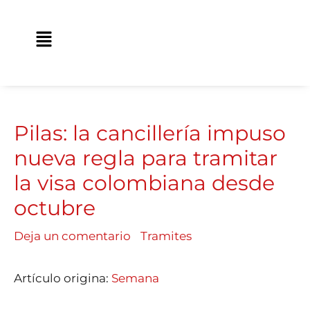
Ir
contenido
al
Main
contenido
Menu
Pilas: la cancillería impuso
nueva regla para tramitar
la visa colombiana desde
octubre
Deja un comentario
/
Tramites
/ Por
Traveland
Artículo origina:
Semana