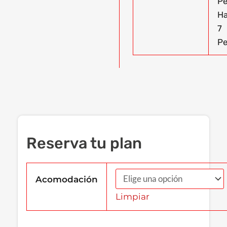
Pe
Ha
7
Pe
Reserva tu plan
Acomodación
Limpiar