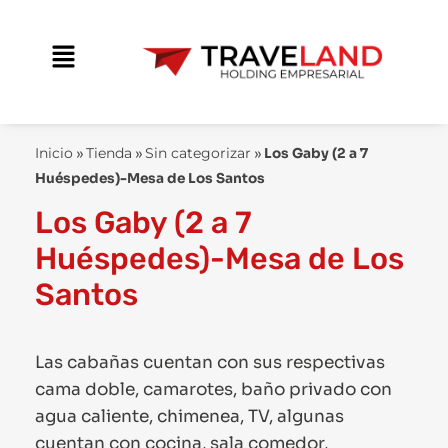
Ir
contenido
al
Main
contenido
Menu
Inicio
»
Tienda
»
Sin categorizar
»
Los Gaby (2 a 7
Huéspedes)-Mesa de Los Santos
Los Gaby (2 a 7
Huéspedes)-Mesa de Los
Santos
Las cabañas cuentan con sus respectivas
cama doble, camarotes, baño privado con
agua caliente, chimenea, TV, algunas
cuentan con cocina, sala comedor,