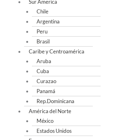
Sur America
Chile
Argentina
Peru
Brasil
Caribe y Centroamérica
Aruba
Cuba
Curazao
Panamá
Rep.Dominicana
América del Norte
México
Estados Unidos