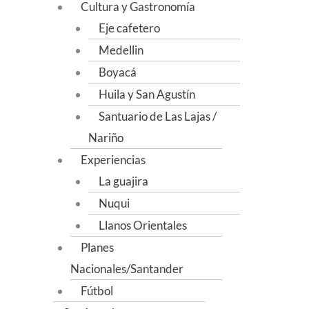
Cultura y Gastronomía
Eje cafetero
Medellin
Boyacá
Huila y San Agustín
Santuario de Las Lajas /
Nariño
Experiencias
La guajira
Nuqui
Llanos Orientales
Planes
Nacionales/Santander
Fútbol