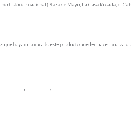
nio histórico nacional (Plaza de Mayo, La Casa Rosada, el Cabi
ados que hayan comprado este producto pueden hacer una valor
uenos Aires
,
El Calafate
,
Iguazú