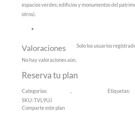
espacios verdes; edificios y monumentos del patrimo
otros).
Reseñas
Solo los usuarios registr
Valoraciones
No hay valoraciones aún.
Reserva tu plan
Categorías:
Argentina
,
Internacionales
Etiquetas:
B
SKU:
TVL9UJ
Comparte este plan