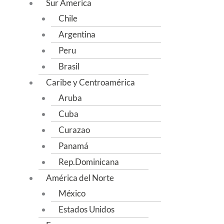
Sur America
Chile
Argentina
Peru
Brasil
Caribe y Centroamérica
Aruba
Cuba
Curazao
Panamá
Rep.Dominicana
América del Norte
México
Estados Unidos