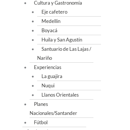
Cultura y Gastronomía
Eje cafetero
Medellin
Boyacá
Huila y San Agustín
Santuario de Las Lajas /
Nariño
Experiencias
La guajira
Nuqui
Llanos Orientales
Planes
Nacionales/Santander
Fútbol