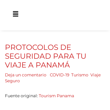
Ir
contenido
al
Main
contenido
Menu
PROTOCOLOS DE
SEGURIDAD PARA TU
VIAJE A PANAMÁ
Deja un comentario
/
COVID-19
,
Turismo
,
Viaje
Seguro
/ Por
Traveland
Fuente original:
Tourism Panama