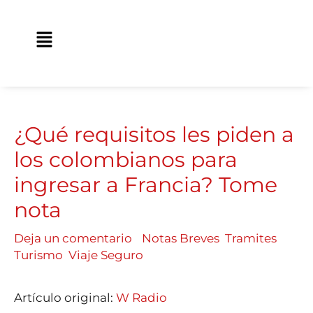
Ir
contenido
al
Main
contenido
Menu
¿Qué requisitos les piden a
los colombianos para
ingresar a Francia? Tome
nota
Deja un comentario
/
Notas Breves
,
Tramites
,
Turismo
,
Viaje Seguro
/ Por
Traveland
Artículo original:
W Radio