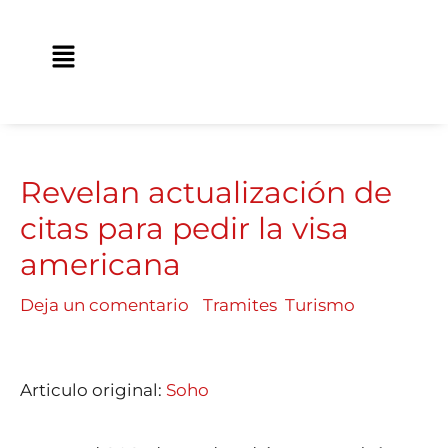
Ir
contenido
al
Main
contenido
Menu
Revelan actualización de
citas para pedir la visa
americana
Deja un comentario
/
Tramites
,
Turismo
/ Por
Traveland
Articulo original:
Soho