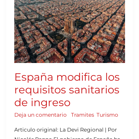
REQUISITOS
SANITARIOS
DE
INGRESO
España modifica los
requisitos sanitarios
de ingreso
Deja un comentario
/
Tramites
,
Turismo
Articulo original: La Devi Regional | Por