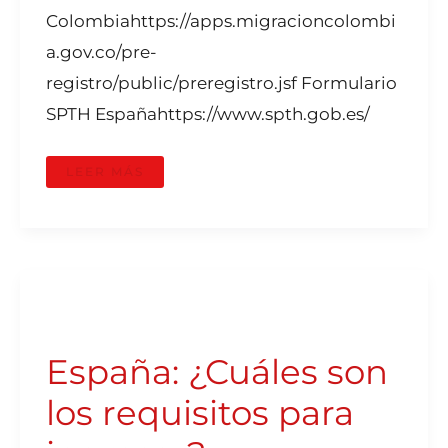
Colombiahttps://apps.migracioncolombi
a.gov.co/pre-
registro/public/preregistro.jsf Formulario
SPTH Españahttps://www.spth.gob.es/
LEER MÁS
ESPAÑA:
¿CUÁLES
SON
LOS
REQUISITOS
España: ¿Cuáles son
PARA
INGRESAR?
los requisitos para