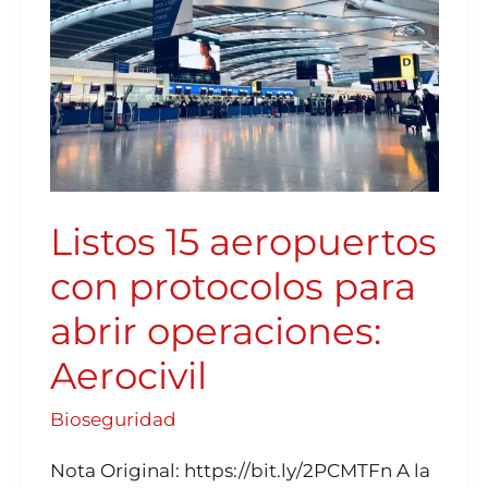
ABRIR
OPERACIONES:
AEROCIVIL
Listos 15 aeropuertos
con protocolos para
abrir operaciones:
Aerocivil
Bioseguridad
Nota Original: https://bit.ly/2PCMTFn A la