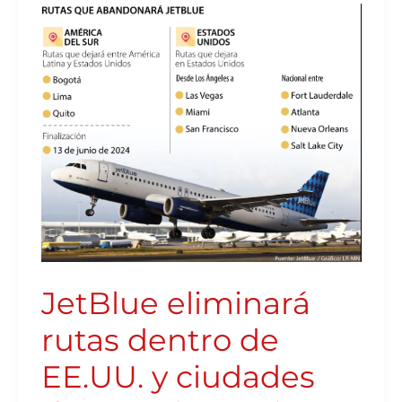
JETBLUE
ELIMINARÁ
RUTAS
DENTRO
DE
EE.UU.
Y
CIUDADES
DE
AMÉRICA
LATINA
COMO
BOGOTÁ
JetBlue eliminará
rutas dentro de
EE.UU. y ciudades