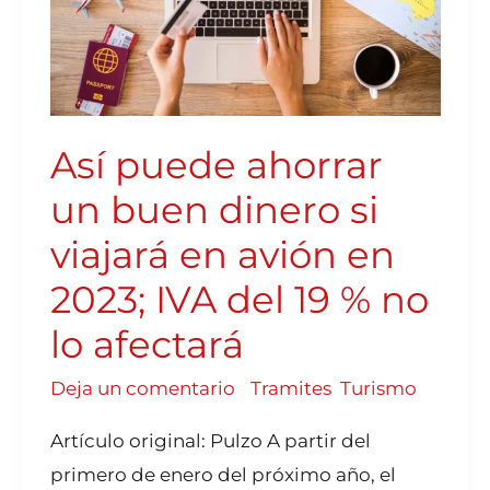
VIAJARÁ
EN
AVIÓN
EN
2023;
IVA
DEL
19
%
NO
LO
AFECTARÁ
Así puede ahorrar
un buen dinero si
viajará en avión en
2023; IVA del 19 % no
lo afectará
Deja un comentario
/
Tramites
,
Turismo
Artículo original: Pulzo A partir del
primero de enero del próximo año, el