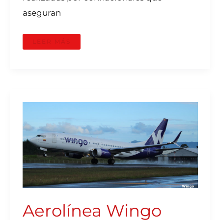
aseguran
LEER MÁS
AEROLÍNEA
WINGO
SUSPENDERÁ
TRES
RUTAS
INTERNACIONALES
ABRIL
2024
Aerolínea Wingo