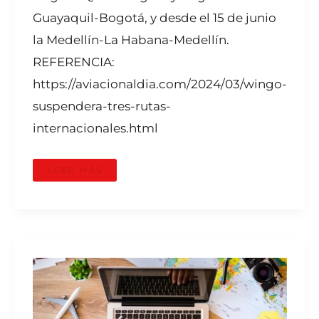
Guayaquil-Bogotá, y desde el 15 de junio
la Medellín-La Habana-Medellín.
REFERENCIA:
https://aviacionaldia.com/2024/03/wingo-
suspendera-tres-rutas-
internacionales.html
LEER MÁS
ASÍ
PUEDE
AHORRAR
UN
BUEN
DINERO
SI