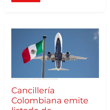
CANCILLERÍA
COLOMBIANA
EMITE
LISTADO
DE
ADVERTENCIAS
PARA
VIAJAR
A
MÉXICO
Cancillería
Colombiana emite